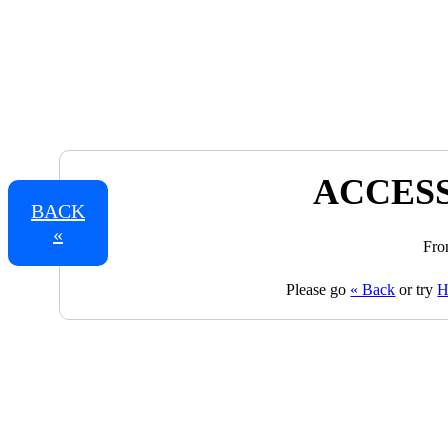
ACCESS
BACK
«
Fro
Please go
« Back
or try
H