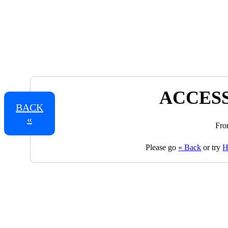
ACCESS
BACK
«
Fro
Please go
« Back
or try
H