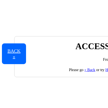
ACCESS
BACK
«
Fro
Please go
« Back
or try
H