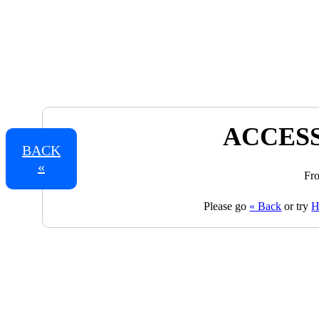
ACCESS
BACK
«
Fro
Please go
« Back
or try
H