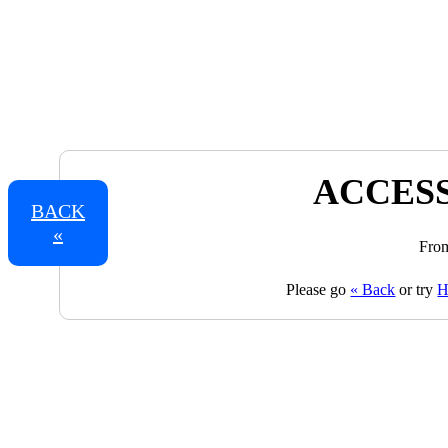
ACCESS
BACK
«
From
Please go
« Back
or try
H