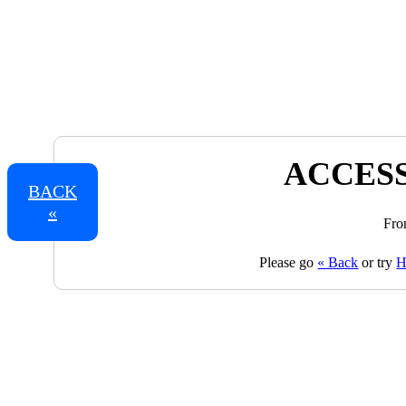
ACCESS
BACK
«
Fro
Please go
« Back
or try
H