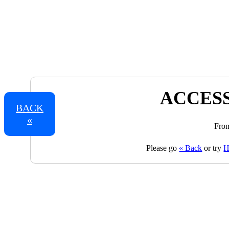
ACCESS
BACK
«
From
Please go
« Back
or try
H