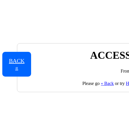
ACCESS
BACK
«
From
Please go
« Back
or try
H