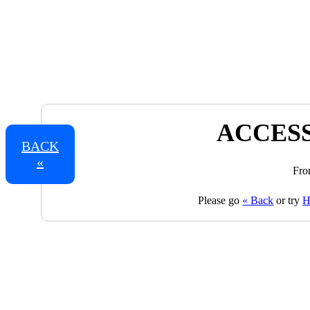
ACCESS
BACK
«
Fro
Please go
« Back
or try
H