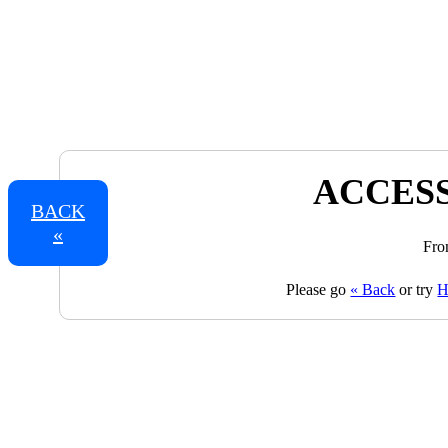
ACCESS
BACK
«
Fro
Please go
« Back
or try
H